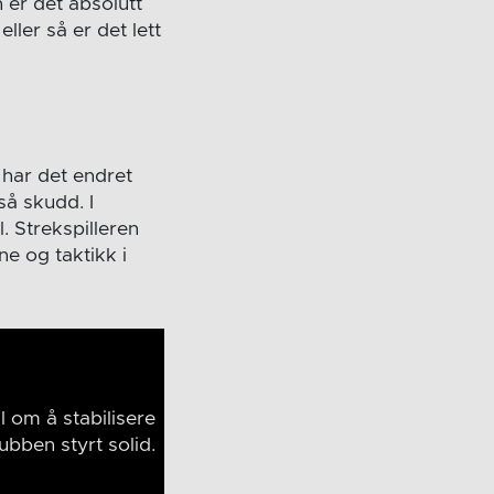
 er det absolutt
ller så er det lett
 har det endret
så skudd. I
. Strekspilleren
ne og taktikk i
 om å stabilisere
lubben styrt solid.