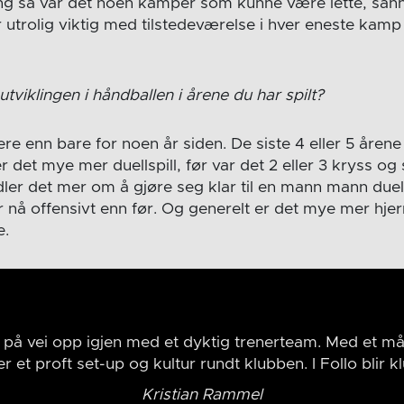
 ung så var det noen kamper som kunne være lette, sånn
r utrolig viktig med tilstedeværelse i hver eneste kamp e
viklingen i håndballen i årene du har spilt?
re enn bare for noen år siden. De siste 4 eller 5 årene
 det mye mer duellspill, før var det 2 eller 3 kryss og 
ler det mer om å gjøre seg klar til en mann mann duell
r nå offensivt enn før. Og generelt er det mye mer hjer
e.
b på vei opp igjen med et dyktig trenerteam. Med et mål
er et proft set-up og kultur rundt klubben. I Follo blir k
Kristian Rammel