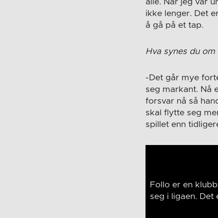
alle. Når jeg var
ikke lenger. Det e
å gå på et tap.
Hva synes du om ut
-Det går mye forte
seg markant. Nå er
forsvar nå så hand
skal flytte seg me
spillet enn tidliger
Follo er en klub
seg i ligaen. Det 