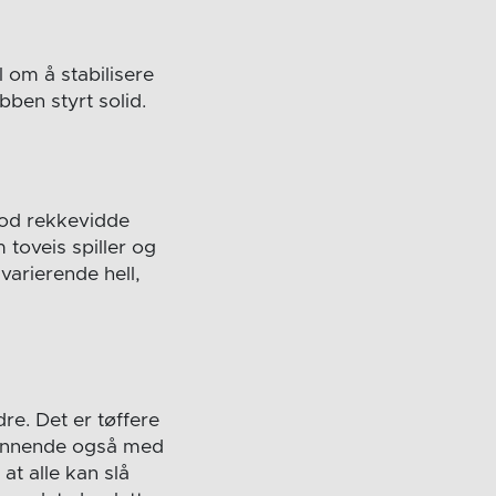
 om å stabilisere
ubben styrt solid.
 god rekkevidde
toveis spiller og
varierende hell,
re. Det er tøffere
. Spennende også med
at alle kan slå