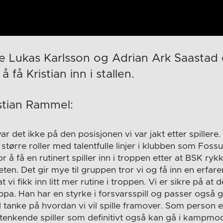
ne Lukas Karlsson og Adrian Ark Saastad
få Kristian inn i stallen.
stian Rammel:
r det ikke på den posisjonen vi var jakt etter spillere. 
større roller med talentfulle linjer i klubben som Fos
 å få en rutinert spiller inn i troppen etter at BSK rykk
ten. Det gir mye til gruppen tror vi og få inn en erfare
 vi fikk inn litt mer rutine i troppen. Vi er sikre på at de
uppa. Han har en styrke i forsvarsspill og passer også g
 tanke på hvordan vi vil spille framover. Som person e
n tenkende spiller som definitivt også kan gå i kampm