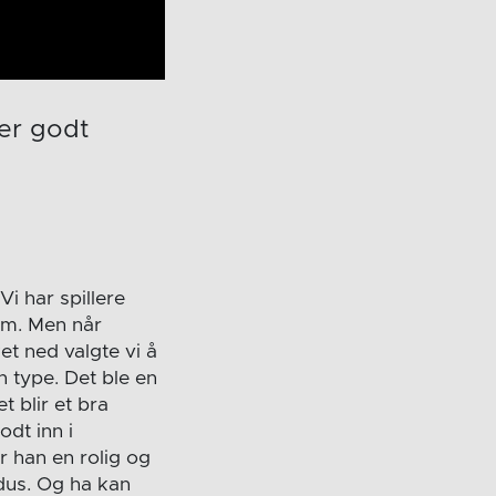
 er godt
Vi har spillere
sum. Men når
et ned valgte vi å
n type. Det ble en
t blir et bra
odt inn i
r han en rolig og
odus. Og ha kan