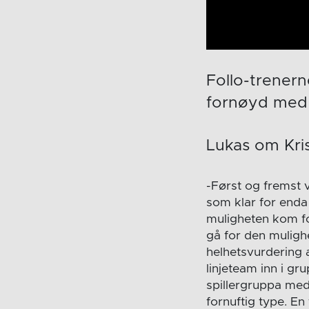
Follo-trener
fornøyd med å 
Lukas om Kri
-Først og fremst va
som klar for enda 
muligheten kom for
gå for den mulighe
helhetsvurdering at
linjeteam inn i gr
spillergruppa med
fornuftig type. E