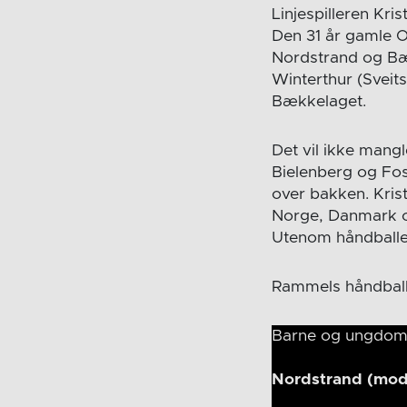
Linjespilleren Kri
Den 31 år gamle Os
Nordstrand og Bæ
Winterthur (Sveit
Bækkelaget.
Det vil ikke man
Bielenberg og Fos
over bakken. Krist
Norge, Danmark o
Utenom håndballe
Rammels håndball
Barne og ungdom
Nordstrand (mod