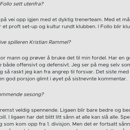
ollo sett utenfra?
b på vei opp igjen med et dyktig trenerteam. Med et mål
r et proft set-up og kultur rundt klubben. I Follo blir kl
ive spilleren Kristian Rammel?
stor mann og prøver å bruke det til min fordel. Har en
 både offensivt og defensivt. Jeg ser på meg selv som 
g så raskt jeg kan fra angrep til forsvar. Det siste med 
 en god porsjon glimt i øyet på sistnevnte kommentar.
kommende sesong?
 fremst veldig spennende. Ligaen blir bare bedre og bed
ill. I ligaen har det blitt litt sånn at alle kan slå alle
ag som kom opp fra 1. divisjon. Men det er fortsatt sånn 