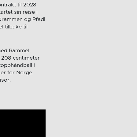
ntrakt til 2028.
rtet sin reise i
 Drammen og Pfadi
tilbake til
 med Rammel,
e 208 centimeter
 topphåndball i
er for Norge.
sor.