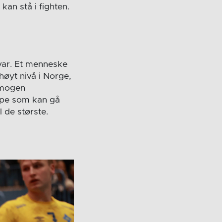
kan stå i fighten.
rsvar. Et menneske
høyt nivå i Norge,
homogen
 type som kan gå
l de største.