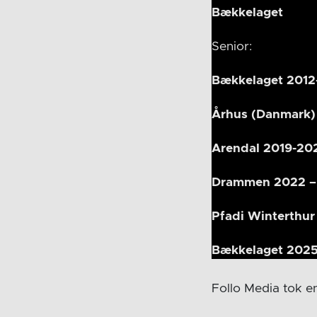
Bækkelaget
Senior:
Bækkelaget 2012
Århus (Danmark)
Arendal 2019-20
Drammen 2022 
Pfadi Winterthur
Bækkelaget 202
Follo Media tok e