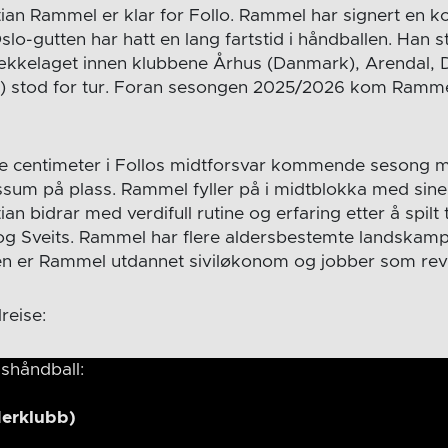
stian Rammel er klar for Follo. Rammel har signert en ko
lo-gutten har hatt en lang fartstid i håndballen. Han sta
kkelaget innen klubbene Århus (Danmark), Arendal,
s) stod for tur. Foran sesongen 2025/2026 kom Rammel 
gle centimeter i Follos midtforsvar kommende sesong
sum på plass. Rammel fyller på i midtblokka med sin
ian bidrar med verdifull rutine og erfaring etter å spilt
g Sveits. Rammel har flere aldersbestemte landskamp
n er Rammel utdannet siviløkonom og jobber som revi
reise:
shåndball:
erklubb)