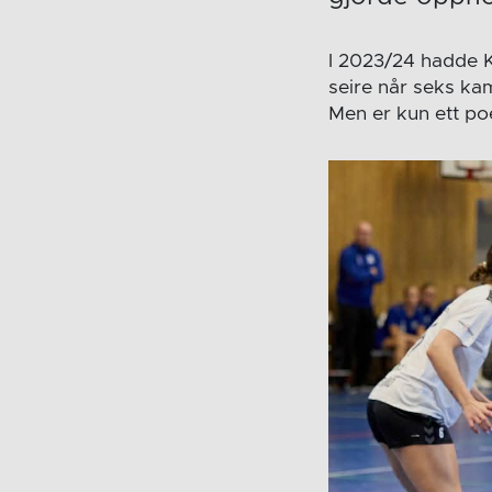
I 2023/24 hadde Kj
seire når seks kam
Men er kun ett po