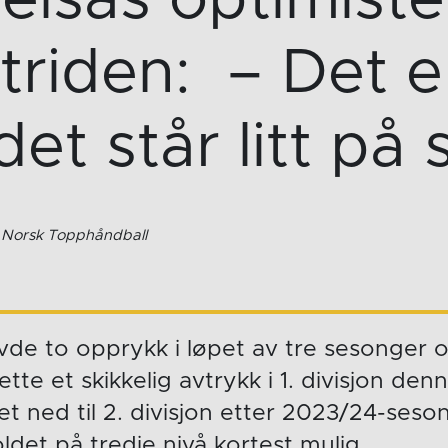
triden: – Det e
det står litt på s
/ Norsk Topphåndball
vde to opprykk i løpet av tre sesonger 
tte et skikkelig avtrykk i 1. divisjon de
t ned til 2. divisjon etter 2023/24-ses
det på tredje nivå kortest mulig.