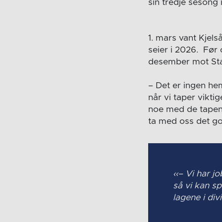
sin tredje sesong 
1. mars vant Kjels
seier i 2026. Før 
desember mot Sta
– Det er ingen he
når vi taper vikt
noe med de tapene
ta med oss det god
– Vi har j
så vi kan sp
lagene i div