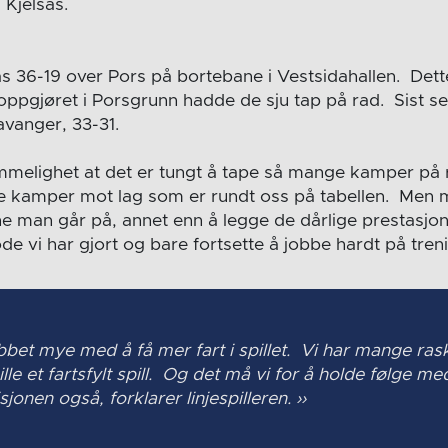
i Kjelsås.
ås 36-19 over Pors på bortebane i Vestsidahallen. Dett
oppgjøret i Porsgrunn hadde de sju tap på rad. Sist se
vanger, 33-31.
mmelighet at det er tungt å tape så mange kamper på 
ige kamper mot lag som er rundt oss på tabellen. Men m
 man går på, annet enn å legge de dårlige prestasjo
e vi har gjort og bare fortsette å jobbe hardt på tren
obbet mye med å få mer fart i spillet. Vi har mange rask
ille et fartsfylt spill. Og det må vi for å holde følge m
isjonen også, forklarer linjespilleren.