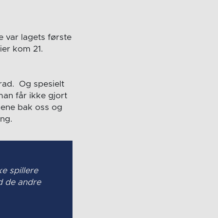
e var lagets første
ier kom 21.
rad. Og spesielt
an får ikke gjort
nene bak oss og
ing.
e spillere
ed de andre