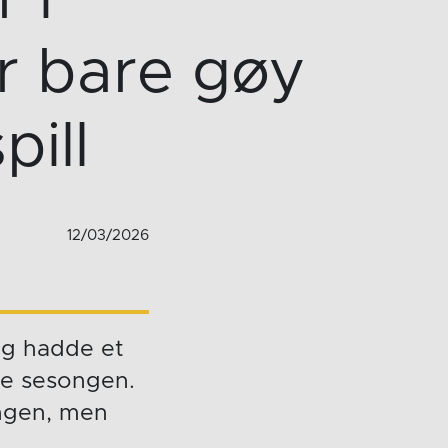
r bare gøy
pill
12/03/2026
og hadde et
nne sesongen.
ongen, men