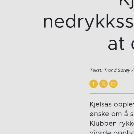
nedrykkss
at 
Tekst: Trond Sørøy 
Kjelsås opple
ønske om å se
Klubben rykke
gjorde opphol