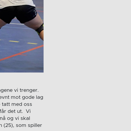
ngene vi trenger.
t jevnt mot gode lag
 tatt med oss
får det ut. Vi
nå og vi skal
n (25), som spiller