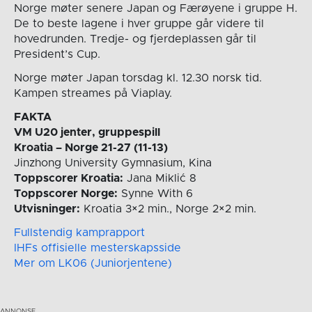
Norge møter senere Japan og Færøyene i gruppe H.
De to beste lagene i hver gruppe går videre til
hovedrunden. Tredje- og fjerdeplassen går til
President’s Cup.
Norge møter Japan torsdag kl. 12.30 norsk tid.
Kampen streames på Viaplay.
FAKTA
VM U20 jenter, gruppespill
Kroatia – Norge 21-27 (11-13)
Jinzhong University Gymnasium, Kina
Toppscorer Kroatia:
Jana Miklić 8
Toppscorer Norge:
Synne With 6
Utvisninger:
Kroatia 3×2 min., Norge 2×2 min.
Fullstendig kamprapport
IHFs offisielle mesterskapsside
Mer om LK06 (Juniorjentene)