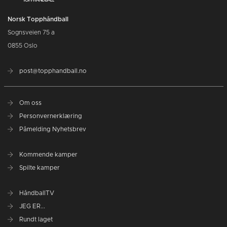
Norsk Topphåndball
Sognsveien 75 a
0855 Oslo
post@topphandball.no
Om oss
Personvernerklæring
Påmelding Nyhetsbrev
Kommende kamper
Spilte kamper
HåndballTV
JEG ER...
Rundt laget