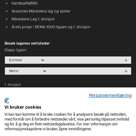
håndballNØRD
Skarpnes Månedens lag og spiller
Månedens Lag 1. divisjon
Årets priser i REMA 1000-ligaen og 1. divisjon
Besøk lagenes nettsteder
Elkjøp-ligaen
1. divisjon
Personvernerklæring
Vi bruker cookies
Vi kan kan komme til å bruke cookies for å analysere besøk på nettsiden,
med formål om å forbedre nettstedet vårt, vise personlig tilpasset innhold
Tabeller
og for å gi deg en flott nettstedopplevelse. For mer informasjon om
informasjonskapslene vi bruker, åpne innstillingene.