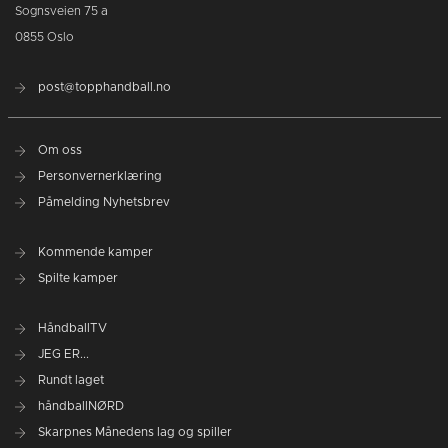
Sognsveien 75 a
0855 Oslo
post@topphandball.no
Om oss
Personvernerklæring
Påmelding Nyhetsbrev
Kommende kamper
Spilte kamper
HåndballTV
JEG ER...
Rundt laget
håndballNØRD
Skarpnes Månedens lag og spiller