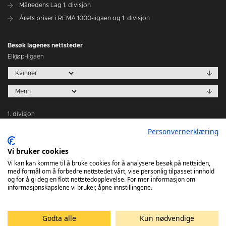
Månedens Lag 1. divisjon
Årets priser i REMA 1000-ligaen og 1. divisjon
Besøk lagenes nettsteder
Elkjøp-ligaen
1. divisjon
Personvernerklæring
Vi bruker cookies
Vi kan kan komme til å bruke cookies for å analysere besøk på nettsiden,
med formål om å forbedre nettstedet vårt, vise personlig tilpasset innhold
Tabeller
og for å gi deg en flott nettstedopplevelse. For mer informasjon om
informasjonskapslene vi bruker, åpne innstillingene.
Godta alle
Kun nødvendige