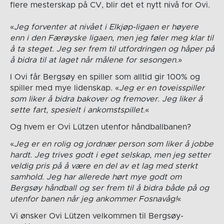
flere mesterskap på CV, blir det et nytt nivå for Ovi.
«
Jeg forventer at nivået i Elkjøp-ligaen er høyere
enn i den Færøyske ligaen, men jeg føler meg klar til
å ta steget. Jeg ser frem til utfordringen og håper på
å bidra til at laget når målene for sesongen.
»
I Ovi får Bergsøy en spiller som alltid gir 100% og
spiller med mye lidenskap. «
Jeg er en toveisspiller
som liker å bidra bakover og fremover. Jeg liker å
sette fart, spesielt i ankomstspillet.
«
Og hvem er Ovi Lützen utenfor håndballbanen?
«
Jeg er en rolig og jordnær person som liker å jobbe
hardt. Jeg trives godt i eget selskap, men jeg setter
veldig pris på å være en del av et lag med sterkt
samhold. Jeg har allerede hørt mye godt om
Bergsøy håndball og ser frem til å bidra både på og
utenfor banen når jeg ankommer Fosnavåg!
«
Vi ønsker Ovi Lützen velkommen til Bergsøy-